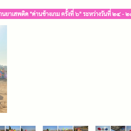
านยาเสพติด "ด่านช้างเกม ครั้งที่ ๖" ระหว่างวันที่ ๒๔ 