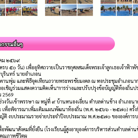
ฎาคม ๒๕๖๙
บ ๕๐ วัน) เพื่ออุทิศถวายเป็นราชกุศลสมเด็จพระเจ้าลูกเธอเจ้าฟ้าพั
รีบุรินทร์ นายอำเภอน
างพานพุ่ม และพิธีจุดเทียนถวายพระพรชัยมงคล ณ หอประชุมอำเภอนากล
ขอเชิญร่วมแสดงความคิดเห็น"การร่างและปรับปรุงข้อบัญญัติท้องถิ่
คม 2569
่วงวันเข้าพรรษา ณ หมู่ที่ ๙ บ้านหนองเอี่ยน ตำบลด่านช้าง อำเภอนา
พื่อพิจารณาเพิ่มเติมแผนพัฒนาท้องถิ่น (พ.ศ. ๒๕๖๖ - ๒๕๗๐) ครั้งท
ญญัติ งบประมาณรายจ่ายประจำปีงบประมาณ พ.ศ.๒๕๗๐ ขององค์การบริ
ื่อพัฒนาสังคมที่ยั่งยืน (โรงเรียนผู้สูงอายุองค์การบริหารส่วนตำบลด่
คุณภาพชีวิตผู