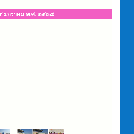
- ๒๕ มกราคม พ.ศ. ๒๕๖๘